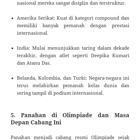
nasional mereka sangat disiplin dan terstruktur.
Amerika Serikat: Kuat di kategori compound dan
memiliki banyak pemanah dengan prestasi
internasional.
India: Mulai menunjukkan taring dalam dekade
terakhir, dengan atlet seperti Deepika Kumari
dan Atanu Das.
Belanda, Kolombia, dan Turki: Negara-negara ini
terus melahirkan pemanah kelas dunia dan
sering tampil di podium internasional.
5. Panahan di Olimpiade dan Masa
Depan Cabang Ini
Panahan menjadi cabang resmi Olimpiade sejak