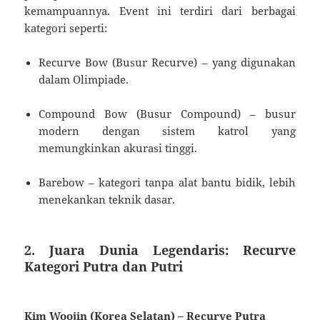
kemampuannya. Event ini terdiri dari berbagai
kategori seperti:
Recurve Bow (Busur Recurve) – yang digunakan
dalam Olimpiade.
Compound Bow (Busur Compound) – busur
modern dengan sistem katrol yang
memungkinkan akurasi tinggi.
Barebow – kategori tanpa alat bantu bidik, lebih
menekankan teknik dasar.
2. Juara Dunia Legendaris: Recurve
Kategori Putra dan Putri
Kim Woojin (Korea Selatan) – Recurve Putra