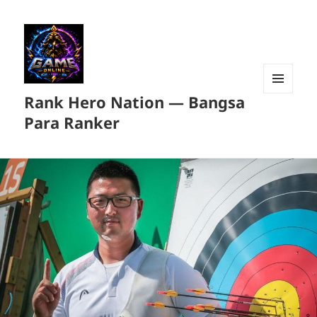
Rank Hero Nation — Bangsa
MENU
DAN
Para Ranker
WIDGET