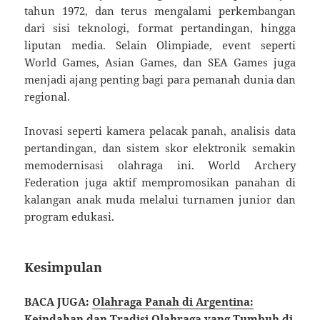
tahun 1972, dan terus mengalami perkembangan
dari sisi teknologi, format pertandingan, hingga
liputan media. Selain Olimpiade, event seperti
World Games, Asian Games, dan SEA Games juga
menjadi ajang penting bagi para pemanah dunia dan
regional.
Inovasi seperti kamera pelacak panah, analisis data
pertandingan, dan sistem skor elektronik semakin
memodernisasi olahraga ini. World Archery
Federation juga aktif mempromosikan panahan di
kalangan anak muda melalui turnamen junior dan
program edukasi.
Kesimpulan
BACA JUGA:
Olahraga Panah di Argentina:
Keindahan dan Tradisi Olahraga yang Tumbuh di