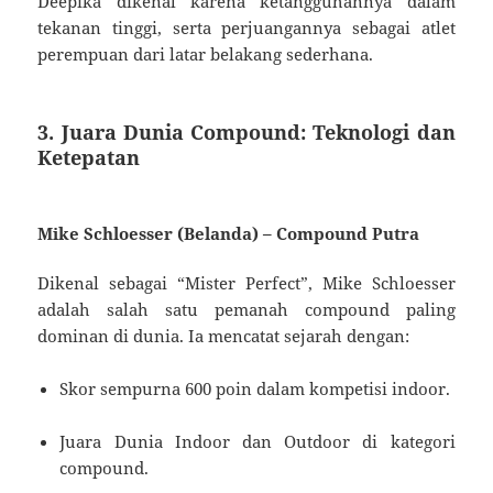
Deepika dikenal karena ketangguhannya dalam
tekanan tinggi, serta perjuangannya sebagai atlet
perempuan dari latar belakang sederhana.
3. Juara Dunia Compound: Teknologi dan
Ketepatan
Mike Schloesser (Belanda) – Compound Putra
Dikenal sebagai “Mister Perfect”, Mike Schloesser
adalah salah satu pemanah compound paling
dominan di dunia. Ia mencatat sejarah dengan:
Skor sempurna 600 poin dalam kompetisi indoor.
Juara Dunia Indoor dan Outdoor di kategori
compound.