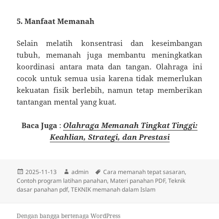
5. Manfaat Memanah
Selain melatih konsentrasi dan keseimbangan
tubuh, memanah juga membantu meningkatkan
koordinasi antara mata dan tangan. Olahraga ini
cocok untuk semua usia karena tidak memerlukan
kekuatan fisik berlebih, namun tetap memberikan
tantangan mental yang kuat.
Baca Juga
:
Olahraga Memanah Tingkat Tinggi:
Keahlian, Strategi, dan Prestasi
Diposkan
Penulis
Tag
2025-11-13
admin
Cara memanah tepat sasaran
,
pada
Contoh program latihan panahan
,
Materi panahan PDF
,
Teknik
dasar panahan pdf
,
TEKNIK memanah dalam Islam
Dengan bangga bertenaga WordPress