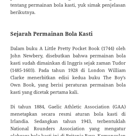
tentang permainan bola kasti, yuk simak penjelasan
berikutnya.
Sejarah Permainan Bola Kasti
Dalam buku A Little Pretty Pocket Book (1744) oleh
John Newbery, disebutkan bahwa permainan bola
kasti sudah dimainkan di Inggris sejak zaman Tudor
(1485-1603). Pada tahun 1928 di London William
Clarke menerbitkan edisi kedua buku The Boy’s
Own Book, yang berisi peraturan permainan bola
kasti yang dicetak pertama kali.
Di tahun 1884, Gaelic Athletic Association (GAA)
menetapkan secara resmi aturan bola kasti di
Irlandia. Sedangkan tahun 1943, terbentuklah
National Rounders Association yang mengatur
olahraga bola kasti ini di Britania Raya. Kemunculan