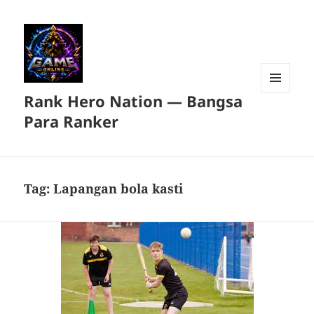
Rank Hero Nation — Bangsa
MENU
DAN
Para Ranker
WIDGET
Tag:
Lapangan bola kasti