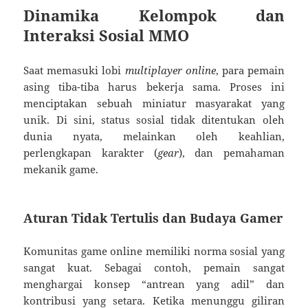
Dinamika Kelompok dan
Interaksi Sosial MMO
Saat memasuki lobi
multiplayer online
, para pemain
asing tiba-tiba harus bekerja sama. Proses ini
menciptakan sebuah miniatur masyarakat yang
unik. Di sini, status sosial tidak ditentukan oleh
dunia nyata, melainkan oleh keahlian,
perlengkapan karakter (
gear
), dan pemahaman
mekanik game.
Aturan Tidak Tertulis dan Budaya Gamer
Komunitas game online memiliki norma sosial yang
sangat kuat. Sebagai contoh, pemain sangat
menghargai konsep “antrean yang adil” dan
kontribusi yang setara. Ketika menunggu giliran