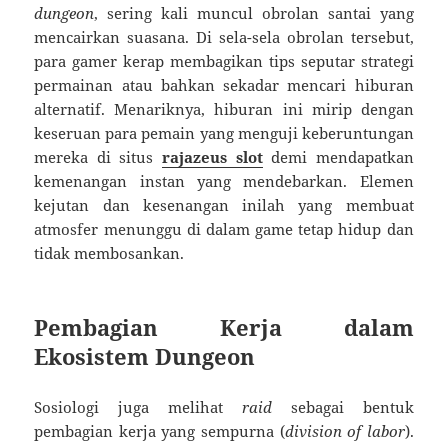
dungeon
, sering kali muncul obrolan santai yang
mencairkan suasana. Di sela-sela obrolan tersebut,
para gamer kerap membagikan tips seputar strategi
permainan atau bahkan sekadar mencari hiburan
alternatif. Menariknya, hiburan ini mirip dengan
keseruan para pemain yang menguji keberuntungan
mereka di situs
rajazeus slot
demi mendapatkan
kemenangan instan yang mendebarkan. Elemen
kejutan dan kesenangan inilah yang membuat
atmosfer menunggu di dalam game tetap hidup dan
tidak membosankan.
Pembagian Kerja dalam
Ekosistem Dungeon
Sosiologi juga melihat
raid
sebagai bentuk
pembagian kerja yang sempurna (
division of labor
).