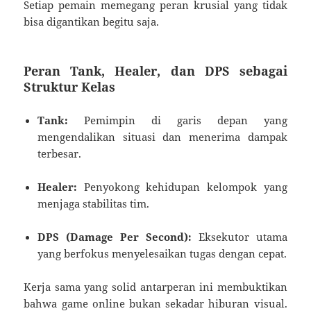
Setiap pemain memegang peran krusial yang tidak
bisa digantikan begitu saja.
Peran Tank, Healer, dan DPS sebagai
Struktur Kelas
Tank:
Pemimpin di garis depan yang
mengendalikan situasi dan menerima dampak
terbesar.
Healer:
Penyokong kehidupan kelompok yang
menjaga stabilitas tim.
DPS (Damage Per Second):
Eksekutor utama
yang berfokus menyelesaikan tugas dengan cepat.
Kerja sama yang solid antarperan ini membuktikan
bahwa game online bukan sekadar hiburan visual.