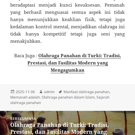
beradaptasi menjadi kunci kesuksesan. Pemanah
yang berhasil menguasai semua aspek ini tidak
hanya menunjukkan keahlian fisik, tetapi juga
kedalaman kontrol mental, menjadikan olahraga ini
tidak hanya kompetitif tetapi juga seni yang
menakjubkan.
Baca Juga :
Olahraga Panahan di Turki: Tradisi,
Prestasi, dan Fasilitas Modern yang
Mengagumkan
Diposkan
Penulis
Tag
2025-11-06
admin
Manfaat olahraga panahan
,
pada
Memanah adalah
,
Olahraga panahan dalam Islam
,
Sejarah
olahraga panahan
Navigasi
SEBELUMNYA
pos
Olahraga Panahan di Turki: Tradisi,
Pos
Prestasi, dan Fasilitas Modern yang
sebelumnya: