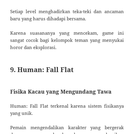
Setiap level menghadirkan teka-teki dan ancaman
baru yang harus dihadapi bersama.
Karena suasananya yang mencekam, game ini
sangat cocok bagi kelompok teman yang menyukai
horor dan eksplorasi.
9. Human: Fall Flat
Fisika Kacau yang Mengundang Tawa
Human: Fall Flat terkenal karena sistem fisikanya
yang unik.
Pemain mengendalikan karakter yang bergerak