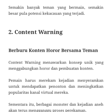
Semakin banyak teman yang bermain, semakin
besar pula potensi kekacauan yang terjadi.
2. Content Warning
Berburu Konten Horor Bersama Teman
Content Warning menawarkan konsep unik yang
menggabungkan horor dan pembuatan konten.
Pemain harus merekam kejadian menyeramkan
untuk mendapatkan penonton dan meningkatkan
popularitas kanal virtual mereka.
Sementara itu, berbagai monster dan kejadian aneh
akan terus mengganggu proses perekaman.