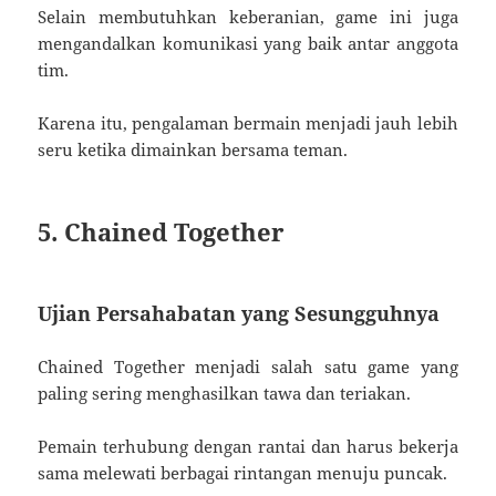
Selain membutuhkan keberanian, game ini juga
mengandalkan komunikasi yang baik antar anggota
tim.
Karena itu, pengalaman bermain menjadi jauh lebih
seru ketika dimainkan bersama teman.
5. Chained Together
Ujian Persahabatan yang Sesungguhnya
Chained Together menjadi salah satu game yang
paling sering menghasilkan tawa dan teriakan.
Pemain terhubung dengan rantai dan harus bekerja
sama melewati berbagai rintangan menuju puncak.