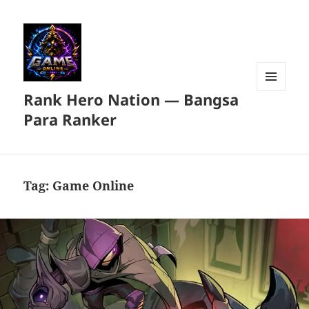
Rank Hero Nation — Bangsa
MENU
DAN
Para Ranker
WIDGET
Tag:
Game Online