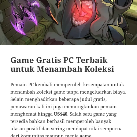
Game Gratis PC Terbaik
untuk Menambah Koleksi
Pemain PC kembali memperoleh kesempatan untuk
menambah koleksi game tanpa mengeluarkan biaya.
Selain menghadirkan beberapa judul gratis,
penawaran kali ini juga memungkinkan pemain
menghemat hingga
US$40
. Salah satu game yang
tersedia bahkan berhasil memperoleh banyak
ulasan positif dan sering mendapat nilai sempurna
dari komunitas maupun media game.