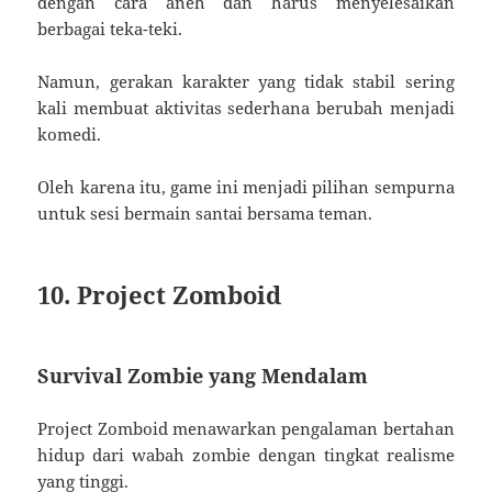
dengan cara aneh dan harus menyelesaikan
berbagai teka-teki.
Namun, gerakan karakter yang tidak stabil sering
kali membuat aktivitas sederhana berubah menjadi
komedi.
Oleh karena itu, game ini menjadi pilihan sempurna
untuk sesi bermain santai bersama teman.
10. Project Zomboid
Survival Zombie yang Mendalam
Project Zomboid menawarkan pengalaman bertahan
hidup dari wabah zombie dengan tingkat realisme
yang tinggi.