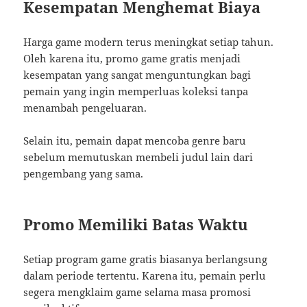
Kesempatan Menghemat Biaya
Harga game modern terus meningkat setiap tahun.
Oleh karena itu, promo game gratis menjadi
kesempatan yang sangat menguntungkan bagi
pemain yang ingin memperluas koleksi tanpa
menambah pengeluaran.
Selain itu, pemain dapat mencoba genre baru
sebelum memutuskan membeli judul lain dari
pengembang yang sama.
Promo Memiliki Batas Waktu
Setiap program game gratis biasanya berlangsung
dalam periode tertentu. Karena itu, pemain perlu
segera mengklaim game selama masa promosi