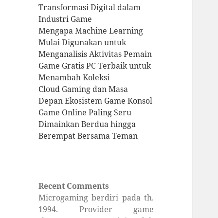
Transformasi Digital dalam
Industri Game
Mengapa Machine Learning
Mulai Digunakan untuk
Menganalisis Aktivitas Pemain
Game Gratis PC Terbaik untuk
Menambah Koleksi
Cloud Gaming dan Masa
Depan Ekosistem Game Konsol
Game Online Paling Seru
Dimainkan Berdua hingga
Berempat Bersama Teman
Recent Comments
Microgaming berdiri pada th.
1994. Provider game