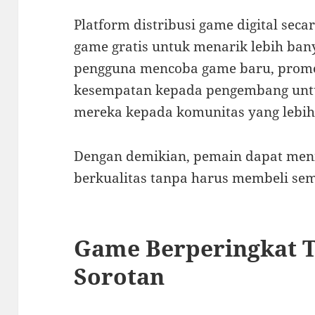
Platform distribusi game digital se
game gratis untuk menarik lebih ba
pengguna mencoba game baru, promo
kesempatan kepada pengembang unt
mereka kepada komunitas yang lebih 
Dengan demikian, pemain dapat meni
berkualitas tanpa harus membeli se
Game Berperingkat T
Sorotan