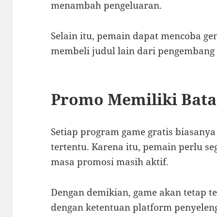
menambah pengeluaran.
Selain itu, pemain dapat mencoba g
membeli judul lain dari pengembang
Promo Memiliki Bat
Setiap program game gratis biasanya
tertentu. Karena itu, pemain perlu 
masa promosi masih aktif.
Dengan demikian, game akan tetap t
dengan ketentuan platform penyelen