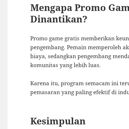
Mengapa Promo Game
Dinantikan?
Promo game gratis memberikan keu
pengembang. Pemain memperoleh akse
biaya, sedangkan pengembang menda
komunitas yang lebih luas.
Karena itu, program semacam ini teru
pemasaran yang paling efektif di ind
Kesimpulan