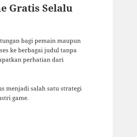
 Gratis Selalu
ntungan bagi pemain maupun
s ke berbagai judul tanpa
patkan perhatian dari
s menjadi salah satu strategi
ustri game.