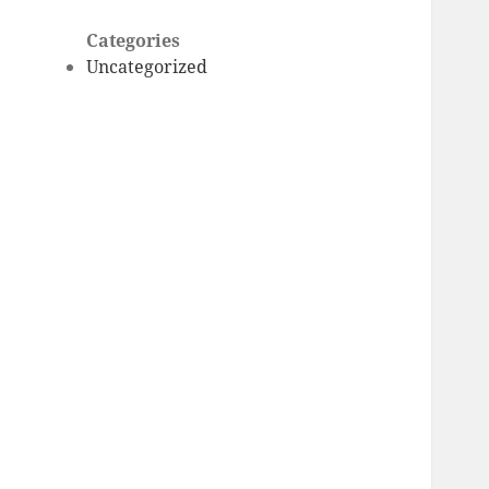
Categories
Uncategorized