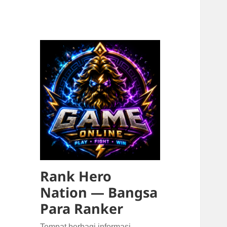
Rank Hero
Nation — Bangsa
Para Ranker
Tempat berbagi informasi