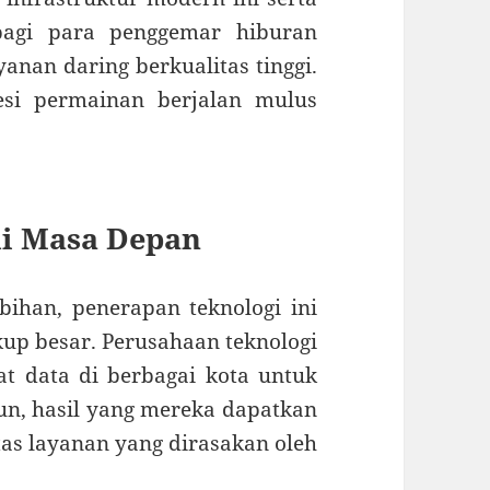
agi para penggemar hiburan
anan daring berkualitas tinggi.
esi permainan berjalan mulus
di Masa Depan
han, penerapan teknologi ini
up besar. Perusahaan teknologi
t data di berbagai kota untuk
n, hasil yang mereka dapatkan
as layanan yang dirasakan oleh