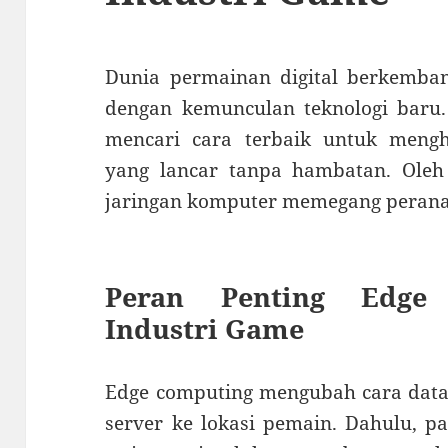
Dunia permainan digital berkemban
dengan kemunculan teknologi baru
mencari cara terbaik untuk meng
yang lancar tanpa hambatan. Oleh 
jaringan komputer memegang peranan
Peran Penting Edge
Industri Game
Edge computing mengubah cara data
server ke lokasi pemain. Dahulu, 