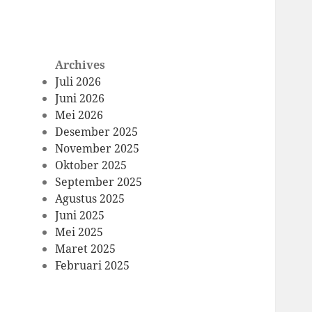
Archives
Juli 2026
Juni 2026
Mei 2026
Desember 2025
November 2025
Oktober 2025
September 2025
Agustus 2025
Juni 2025
Mei 2025
Maret 2025
Februari 2025