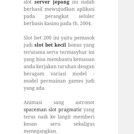
slot
server jepang
ini sudah
berhasil mewujudkan aplikasi
pada perangkat seluler
berbasis kasino pada th. 2004.
Slot bet 200 ini yaitu pemasok
judi
slot bet kecil
bonus yang
terutama serta termasyhur ini
yang bisa membantu kemauan
anda kerjakan taruhan dengan
beragam variasi model -
model permainan games judi
yang ada.
Animasi sang astronot
spaceman slot pragmatic
yang
terus naik ke langit memberi
kesan seru sekaligus
menegangkan.