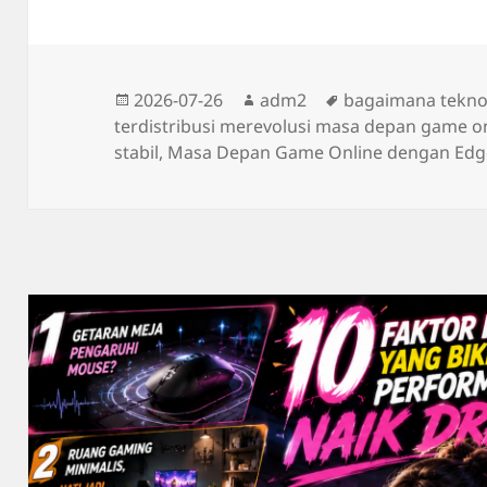
Diposkan
Penulis
Tag
2026-07-26
adm2
bagaimana tekno
pada
terdistribusi merevolusi masa depan game o
stabil
,
Masa Depan Game Online dengan Edg