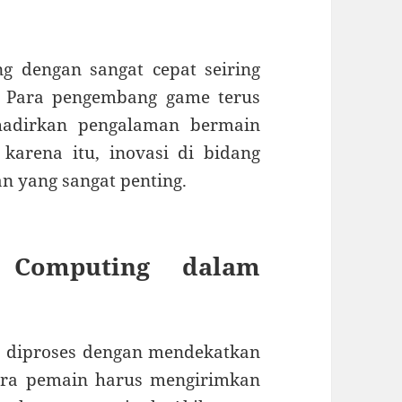
g dengan sangat cepat seiring
. Para pengembang game terus
hadirkan pengalaman bermain
karena itu, inovasi di bidang
 yang sangat penting.
 Computing dalam
 diproses dengan mendekatkan
para pemain harus mengirimkan