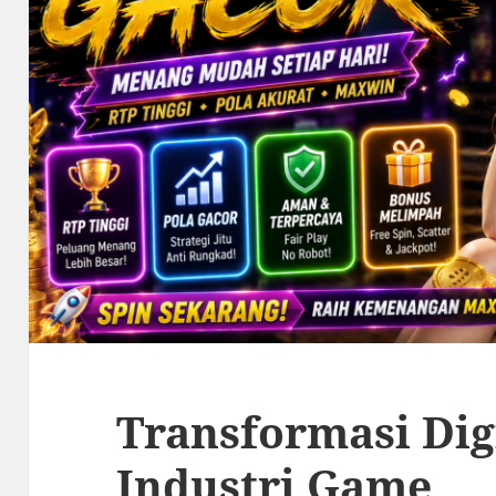
Transformasi Dig
Industri Game