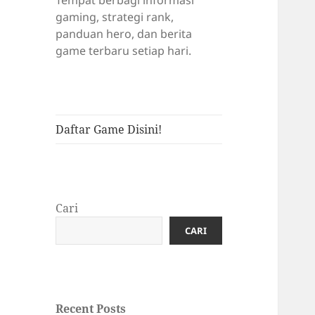
Tempat berbagi informasi
gaming, strategi rank,
panduan hero, dan berita
game terbaru setiap hari.
Daftar Game Disini!
Cari
CARI
Recent Posts