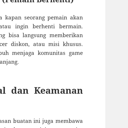
a kapan seorang pemain akan
tau ingin berhenti bermain.
ang bisa langsung memberikan
ucer diskon, atau misi khusus.
ampuh menjaga komunitas game
anjang.
ial dan Keamanan
asan buatan ini juga membawa