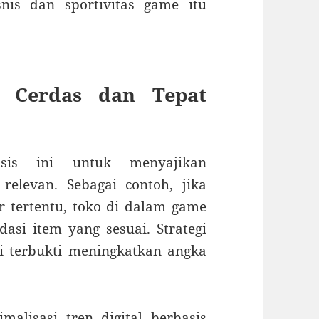
nis dan sportivitas game itu
h Cerdas dan Tepat
sis ini untuk menyajikan
elevan. Sebagai contoh, jika
 tertentu, toko di dalam game
i item yang sesuai. Strategi
i terbukti meningkatkan angka
alisasi tren digital berbasis