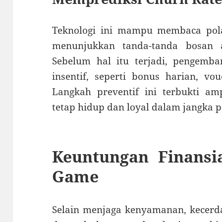
Teknologi ini mampu membaca pol
menunjukkan tanda-tanda bosan a
Sebelum hal itu terjadi, pengemb
insentif, seperti bonus harian, vo
Langkah preventif ini terbukti 
tetap hidup dan loyal dalam jangka p
Keuntungan Finans
Game
Selain menjaga kenyamanan, kecerd