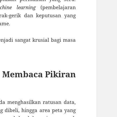
chine learning
(pembelajaran
rak-gerik dan keputusan yang
game.
jadi sangat krusial bagi masa
 Membaca Pikiran
da menghasilkan ratusan data,
g dibeli, hingga area peta yang