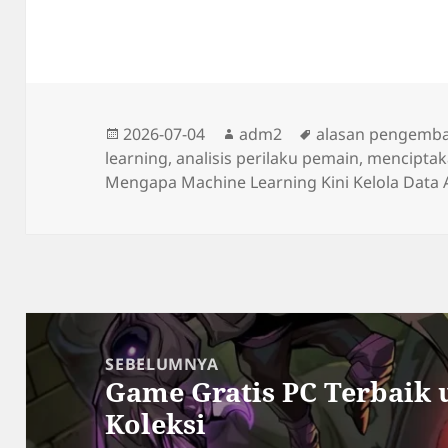
Diposkan
Penulis
Tag
2026-07-04
adm2
alasan pengemb
pada
learning
,
analisis perilaku pemain
,
menciptak
Mengapa Machine Learning Kini Kelola Data 
Navigasi
pos
SEBELUMNYA
Game Gratis PC Terbaik
Pos
Koleksi
sebelumnya: