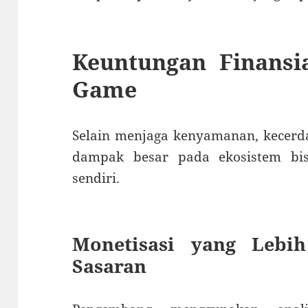
Keuntungan Finans
Game
Selain menjaga kenyamanan, kecerd
dampak besar pada ekosistem bis
sendiri.
Monetisasi yang Lebi
Sasaran