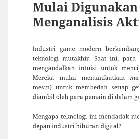
Mulai Digunakan
Menganalisis Akt
Industri game modern berkembang
teknologi mutakhir. Saat ini, par
mengandalkan intuisi untuk menc
Mereka mulai memanfaatkan
ma
mesin) untuk membedah setiap ge
diambil oleh para pemain di dalam 
Mengapa teknologi ini mendadak men
depan industri hiburan digital?