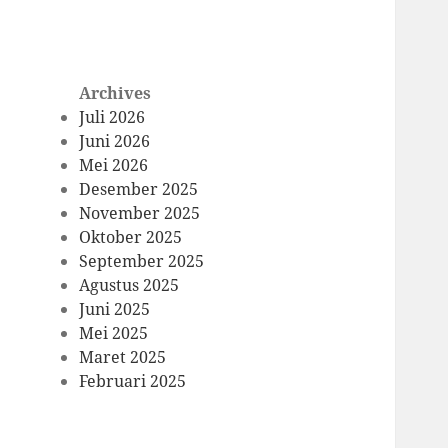
Archives
Juli 2026
Juni 2026
Mei 2026
Desember 2025
November 2025
Oktober 2025
September 2025
Agustus 2025
Juni 2025
Mei 2025
Maret 2025
Februari 2025