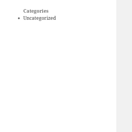
Categories
Uncategorized