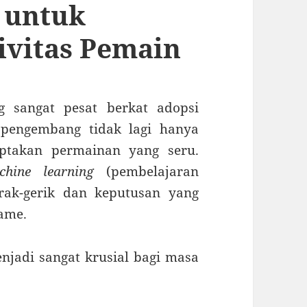
 untuk
ivitas Pemain
 sangat pesat berkat adopsi
a pengembang tidak lagi hanya
iptakan permainan yang seru.
chine learning
(pembelajaran
rak-gerik dan keputusan yang
game.
jadi sangat krusial bagi masa