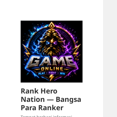
Rank Hero
Nation — Bangsa
Para Ranker